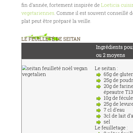
fin d'année, fortement inspirée de
Loeticia cuisi
vegetariennes
. Comme il est souvent conseillé de
plat peut être préparé la veille.
LE FEUILLETÉ DE SEITAN
Ingrédients pour
ou 2 moyens
Le seitan :
65g de glute
25g de poud
20g de farine
épeautre T13
10g de fécul
25g de levure
7 cl d'eau
3cl de lait 
sel
Le feuilletage :