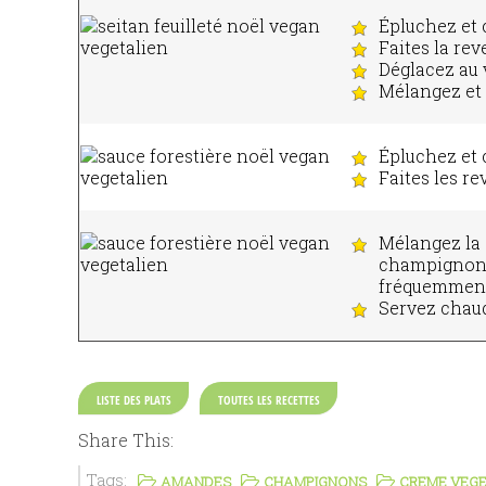
Épluchez et c
Faites la rev
Déglacez au 
Mélangez et 
Épluchez et
Faites les re
Mélangez la 
champignons.
fréquemment
Servez chaud
LISTE DES PLATS
TOUTES LES RECETTES
Share This:
Tags:
AMANDES
CHAMPIGNONS
CREME VEG