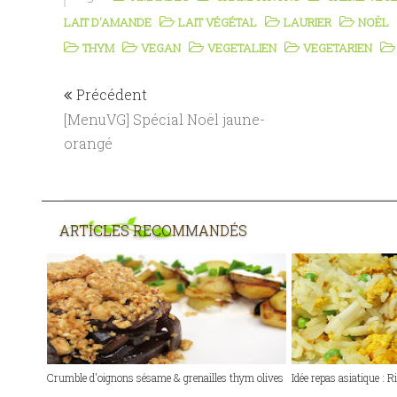
LAIT D'AMANDE
LAIT VÉGÉTAL
LAURIER
NOËL
THYM
VEGAN
VEGETALIEN
VEGETARIEN
Précédent
[MenuVG] Spécial Noël jaune-
orangé
ARTICLES RECOMMANDÉS
Crumble d'oignons sésame & grenailles thym olives
Idée repas asiatique : 