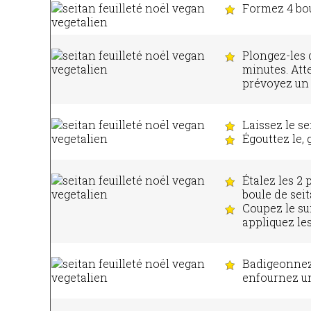
Formez 4 bou
Plongez-les d
minutes. Att
prévoyez un 
Laissez le se
Égouttez le,
Étalez les 2
boule de sei
Coupez le su
appliquez les
Badigeonnez 
enfournez un