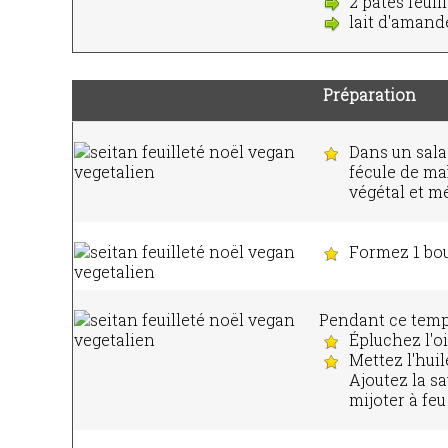
2 pâtes feuil
lait d'amand
Préparation
Dans un salad
fécule de maïs
végétal et m
Formez 1 bou
Pendant ce temps
Épluchez l'o
Mettez l'huil
Ajoutez la sau
mijoter à feu