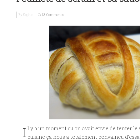
Tofu Général
By
Sophie
-
13 Comments
25 Gaufres V
I
l y a un moment qu'on avait envie de tenter le s
cuisine ça nous a totalement convaincu d'essay