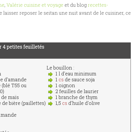
ne
,
Valérie cuisine et voyage
et du blog
recettes-
 laisser reposer le seitan une nuit avant de le cuisiner, ce
 4 petites feuilletés
Le bouillon :
n
1 l d'eau minimum
re d'amande
1
cs
de sauce soja
 (blé T55 ou
1 oignon
0)
2 feuilles de laurier
e de maïs
1 branche de thym
 de bière (paillettes)
1,5
cs
d'huile d'olive
d'amande