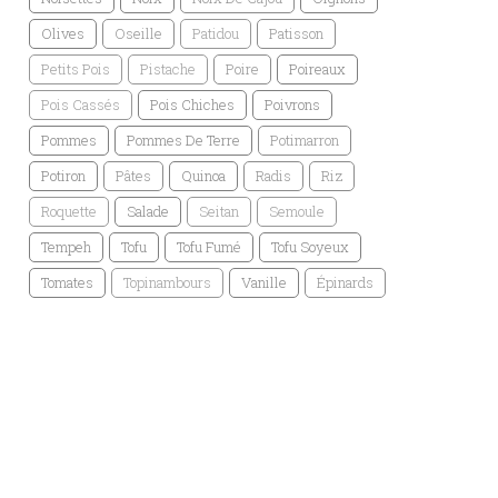
Olives
Oseille
Patidou
Patisson
Petits Pois
Pistache
Poire
Poireaux
Pois Cassés
Pois Chiches
Poivrons
Pommes
Pommes De Terre
Potimarron
Potiron
Pâtes
Quinoa
Radis
Riz
Roquette
Salade
Seitan
Semoule
Tempeh
Tofu
Tofu Fumé
Tofu Soyeux
Tomates
Topinambours
Vanille
Épinards