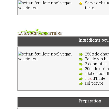
Servez chaud
terre.
LA SAUCE FORESTIÈRE
Ingrédients pou
250g de cha
7cl de vin b
2 échalotes
20cl de crèm
15cl du bouil
1
cs
d'huile
sel poivre
Préparation