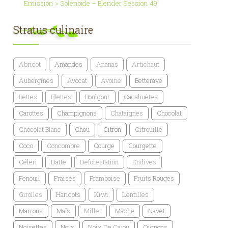
Emission > Solénoïde – Blender Session 49
Stratus culinaire
Abricot
Amandes
Ananas
Artichaut
Aubergines
Avocat
Avoine
Betterave
Bettes
Blettes
Boulgour
Cacahuètes
Carottes
Champignons
Chataignes
Chocolat
Chocolat Blanc
Chou
Citron
Citrouille
Coco
Concombre
Courge
Courgette
Céleri
Datte
Deforestation
Endives
Fenouil
Fraises
Framboise
Fruits Rouges
Girolles
Haricots
Kiwi
Lentilles
Marrons
Maïs
Millet
Mâche
Navet
Noisettes
Noix
Noix De Cajou
Oignons