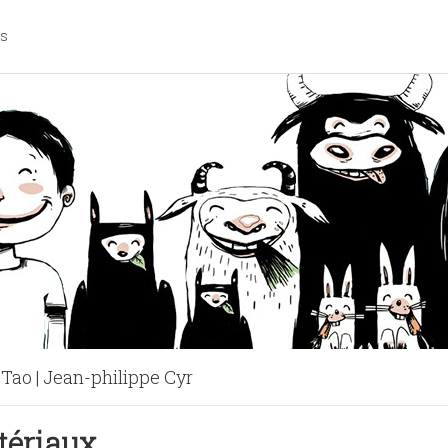
os
 Tao | Jean-philippe Cyr
étalienne | Léna K & Frédéric Z
atériaux