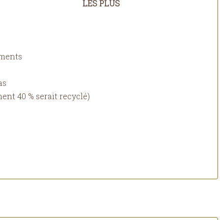
LES PLUS
iments
as
ment 40 % serait recyclé)