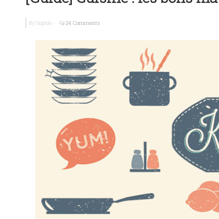
Galettes de s
By
Sophie
-
24 Comments
Ma petite cr