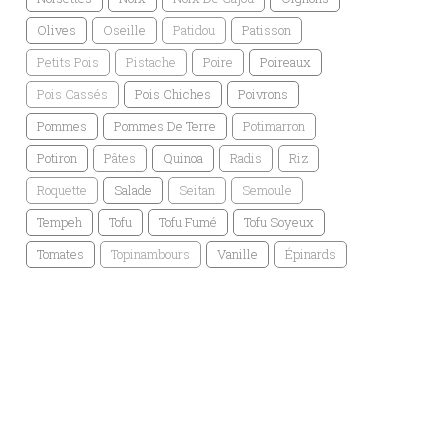
Olives
Oseille
Patidou
Patisson
Petits Pois
Pistache
Poire
Poireaux
Pois Cassés
Pois Chiches
Poivrons
Pommes
Pommes De Terre
Potimarron
Potiron
Pâtes
Quinoa
Radis
Riz
Roquette
Salade
Seitan
Semoule
Tempeh
Tofu
Tofu Fumé
Tofu Soyeux
Tomates
Topinambours
Vanille
Épinards