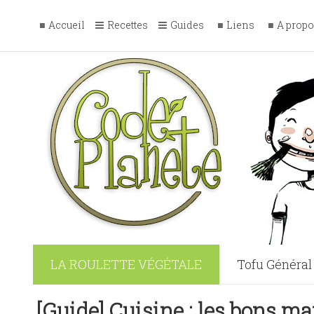
Accueil
Recettes
Guides
Liens
A prop
LA ROULETTE VÉGÉTALE
Tofu Général
La France Vég
[Guide] Cuisine : les bons m