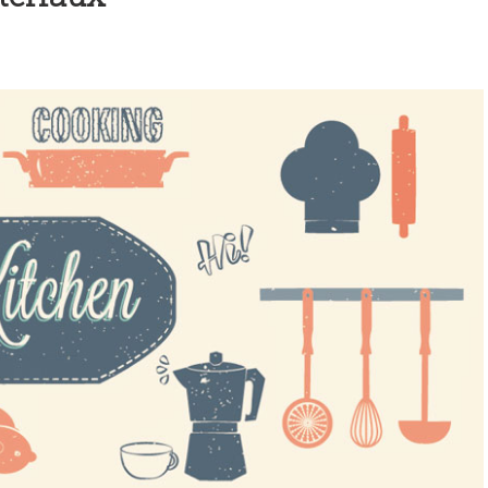
arrasin « gourmet » | Marie laforêt
èmerie vegan | Sébastien Kardinal