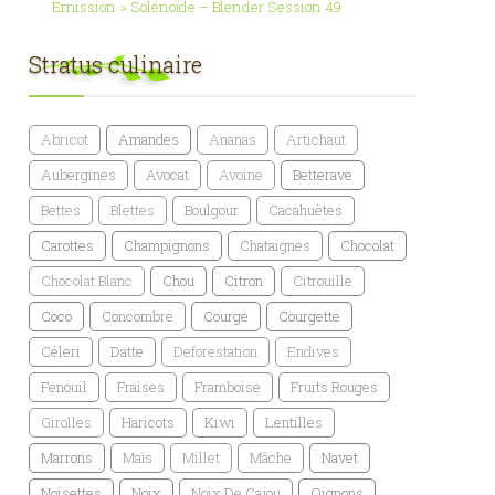
Emission > Solénoïde – Blender Session 49
Stratus culinaire
Abricot
Amandes
Ananas
Artichaut
Aubergines
Avocat
Avoine
Betterave
Bettes
Blettes
Boulgour
Cacahuètes
Carottes
Champignons
Chataignes
Chocolat
Chocolat Blanc
Chou
Citron
Citrouille
Coco
Concombre
Courge
Courgette
Céleri
Datte
Deforestation
Endives
Fenouil
Fraises
Framboise
Fruits Rouges
Girolles
Haricots
Kiwi
Lentilles
Marrons
Maïs
Millet
Mâche
Navet
Noisettes
Noix
Noix De Cajou
Oignons