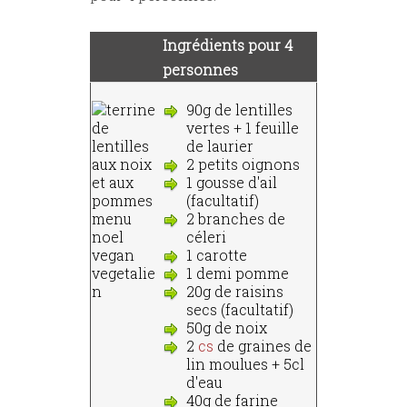
Ingrédients pour 4
personnes
90g de lentilles
vertes + 1 feuille
de laurier
2 petits oignons
1 gousse d'ail
(facultatif)
2 branches de
céleri
1 carotte
1 demi pomme
20g de raisins
secs (facultatif)
50g de noix
2
cs
de graines de
lin moulues + 5cl
d'eau
40g de farine