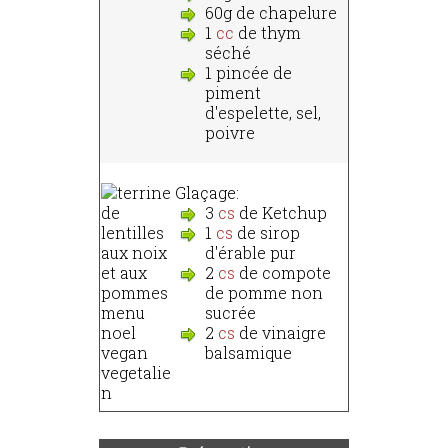
60g de chapelure
1
cc
de thym
séché
1 pincée de
piment
d'espelette, sel,
poivre
Glaçage:
3
cs
de Ketchup
1
cs
de sirop
d'érable pur
2
cs
de compote
de pomme non
sucrée
2
cs
de vinaigre
balsamique