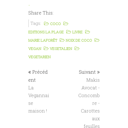
-
Share This:
Tags:
COCO
EDITIONS LA PLAGE
LIVRE
MARIE LAFORÊT
NOIX DE COCO
VEGAN
VEGETALIEN
VEGETARIEN
Précéd
Suivant
ent
Makis
La
Avocat -
Vegannai
Concomb
se
re -
maison !
Carottes
aux
feuilles