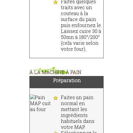
Faites quelques
traits avec un
couteau à la
surface du pain
puis enfournez le.
Laissez cuire 30 à
50mn à 180°/200°
(cela varie selon
votre four).
À LA MACHINE À PAIN
Préparation
Faites un pain
normal en
mettant les
ingrédients
habituels dans
votre MAP.
Sélectionnez le