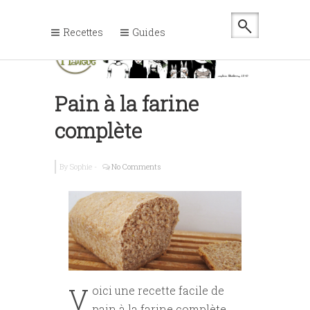
Recettes
Guides
Pain à la farine
complète
By
Sophie
-
No Comments
V
oici une recette facile de
pain à la farine complète