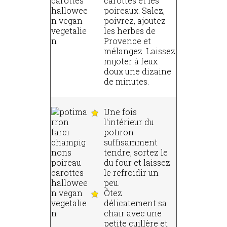
carottes et les
poireaux. Salez,
poivrez, ajoutez
les herbes de
Provence et
mélangez. Laissez
mijoter à feux
doux une dizaine
de minutes.
Une fois
l'intérieur du
potiron
suffisamment
tendre, sortez le
du four et laissez
le refroidir un
peu.
Ôtez
délicatement sa
chair avec une
petite cuillère et