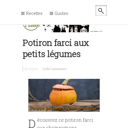
Recettes
Guides
Potiron farci aux
petits légumes
By
Sophie
-
No Comments
D
écouvrez ce potiron farci
aux champignons