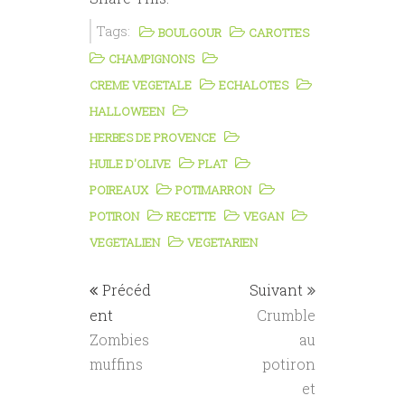
Tags:
BOULGOUR
CAROTTES
CHAMPIGNONS
CREME VEGETALE
ECHALOTES
HALLOWEEN
HERBES DE PROVENCE
HUILE D'OLIVE
PLAT
POIREAUX
POTIMARRON
POTIRON
RECETTE
VEGAN
VEGETALIEN
VEGETARIEN
Précéd
Suivant
ent
Crumble
Zombies
au
muffins
potiron
et