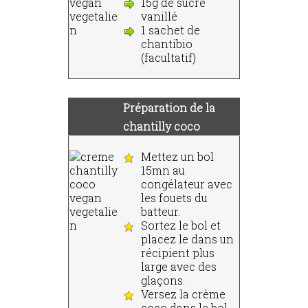
15g de sucre
vanillé
1 sachet de
chantibio
(facultatif)
Préparation de la
chantilly coco
Mettez un bol
15mn au
congélateur avec
les fouets du
batteur.
Sortez le bol et
placez le dans un
récipient plus
large avec des
glaçons.
Versez la crème
coco dans le bol