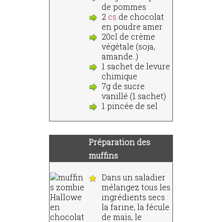
de pommes
2
cs
de chocolat
en poudre amer
20cl de crème
végétale (soja,
amande..)
1 sachet de levure
chimique
7g de sucre
vanillé (1 sachet)
1 pincée de sel
Préparation des
muffins
Dans un saladier
mélangez tous les
ingrédients secs :
la farine, la fécule
de maïs, le