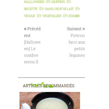
HALLOWEEN
MUFFINS
RECETTE
SANS OEUF NI LAIT
VEGAN
VEGETALIEN
ZOMBIE
Précéd
Suivant
ent
Potiron
[Hallowe
farci aux
en] Le
petits
sombre
légumes
menu II
ARTICLES RECOMMANDÉS