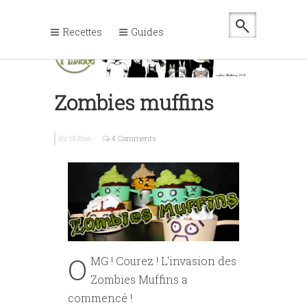
Recettes
Guides
Zombies muffins
By
St3fan
-
4 Comments
O
MG ! Courez ! L'invasion des
Zombies Muffins a
commencé !