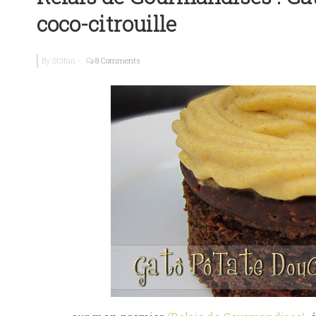
coco-citrouille
Guide Brache
By
St3fan
-
8 Comments
Ma petite cr