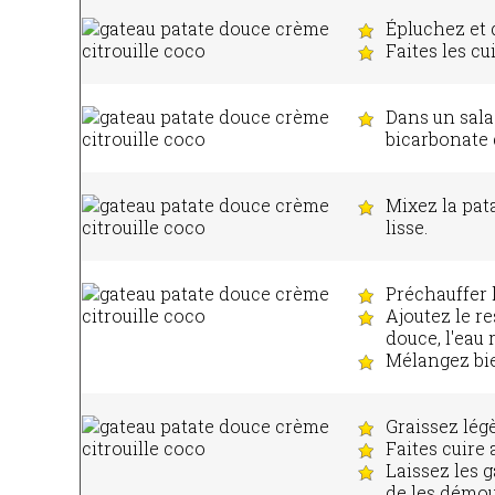
Épluchez et 
Faites les cu
Dans un salad
bicarbonate d
Mixez la pat
lisse.
Préchauffer l
Ajoutez le re
douce, l'eau r
Mélangez bie
Graissez lég
Faites cuire
Laissez les 
de les démou