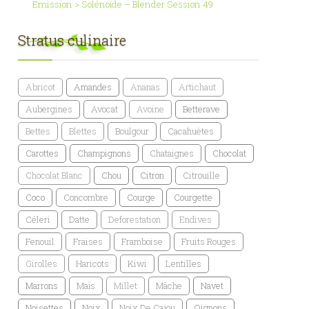
Emission > Solénoïde – Blender Session 49
Stratus culinaire
Abricot
Amandes
Ananas
Artichaut
Aubergines
Avocat
Avoine
Betterave
Bettes
Blettes
Boulgour
Cacahuètes
Carottes
Champignons
Chataignes
Chocolat
Chocolat Blanc
Chou
Citron
Citrouille
Coco
Concombre
Courge
Courgette
Céleri
Datte
Deforestation
Endives
Fenouil
Fraises
Framboise
Fruits Rouges
Girolles
Haricots
Kiwi
Lentilles
Marrons
Maïs
Millet
Mâche
Navet
Noisettes
Noix
Noix De Cajou
Oignons