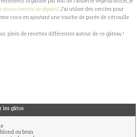
 évènement organisé par Nat de l'assiette végétarienne, je
 douce (recette de départ)
. J'ai utilisé des cercles pour
rème coco en ajoutant une touche de purée de citrouille
tour, plein de recettes différentes autour de ce gâteau !
 les gâtos
ne
 blond ou brun