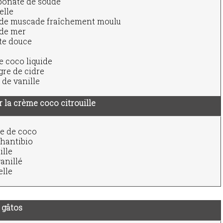
bonate de soude
elle
 de muscade fraîchement moulu
 de mer
te douce
e coco liquide
gre de cidre
 de vanille
 la crème coco citrouille
e de coco
chantibio
ille
anillé
lle
 gâtos