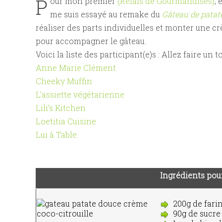
P
our mon premier
{Relais de Gourmandises}
,
me suis essayé au remake du
Gâteau de patate
réaliser des parts individuelles et monter une c
pour accompagner le gâteau.
Voici la liste des participant(e)s : Allez faire un 
Anne Marie Clément
Cheeky Muffin
L'assiette végétarienne
Lili’s Kitchen
Loetitia Cuisine
Lui à Table
Ingrédients pour
200g de fari
90g de sucre