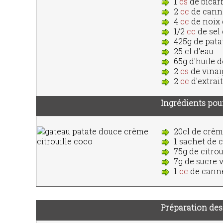
1
cs
de bicar
2
cc
de cann
4
cc
de noix
1/2
cc
de sel
425g de pata
25 cl d'eau
65g d'huile d
2
cs
de vinai
2
cc
d'extrait
Ingrédients pour
20cl de crèm
1 sachet de 
75g de citrou
7g de sucre v
1
cc
de canne
Préparation des