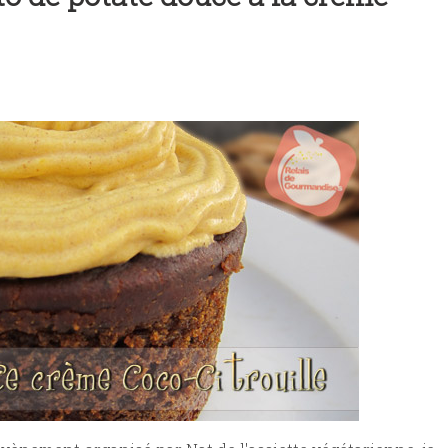
t des vins vegan et végétaliens
èmerie vegan | Sébastien Kardinal