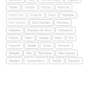
Olives
Oseille
Patidou
Patisson
Petits Pois
Pistache
Poire
Poireaux
Pois Cassés
Pois Chiches
Poivrons
Pommes
Pommes De Terre
Potimarron
Potiron
Pâtes
Quinoa
Radis
Riz
Roquette
Salade
Seitan
Semoule
Tempeh
Tofu
Tofu Fumé
Tofu Soyeux
Tomates
Topinambours
Vanille
Épinards