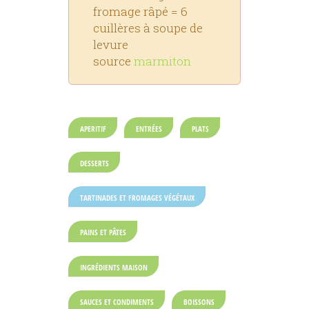
fromage râpé = 6
cuillères à soupe de
levure
source
marmiton
APERITIF
ENTRÉES
PLATS
DESSERTS
TARTINADES ET FROMAGES VÉGÉTAUX
PAINS ET PÂTES
INGRÉDIENTS MAISON
SAUCES ET CONDIMENTS
BOISSONS