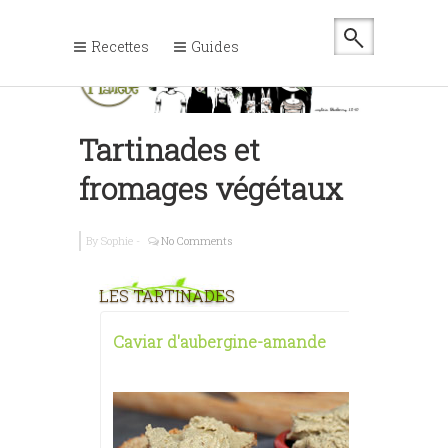
Recettes
Guides
Tartinades et
fromages végétaux
By
Sophie
-
No Comments
LES TARTINADES
Caviar d'aubergine-amande
Houmos 