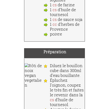
1
cs
de farine
1
cs
d'huile de
tournesol
1
cs
de sauce soja
1
cc
d’herbes de
Provence
poivre
Préparation
Diluez le bouillon
cube dans 300ml
d'eau bouillante.
Épluchez
l'oignon, coupez
le très fin et faites
le revenir dans la
cs
d'huile de
tournesol.