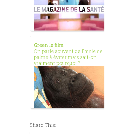
Green le film
Alma le
On parle souvent de l'huile de
Documen
palme à éviter mais sait-on
de l’ho
vraiment pourquoi ?
vivants
-
Share This: