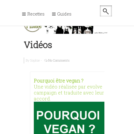
Recettes
Guides
Vidéos
By
Sophie
-
No Comments
Pourquoi être vegan ?
Bold Na
Une vidéo réalisée par evolve
Film in
campaign et traduite avec leur
parcour
accord.
l'Anima