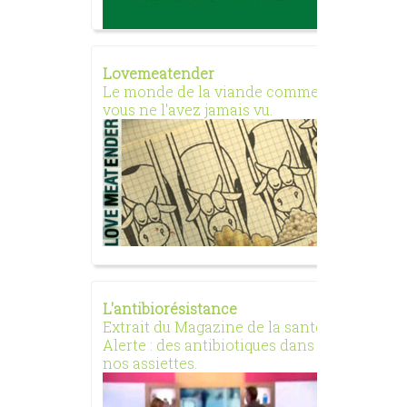
Lovemeatender
Adieu v
Le monde de la viande comme
couvée..
vous ne l'avez jamais vu.
Documen
techniq
"usines
L'antibiorésistance
Comme H
Extrait du Magazine de la santé
Les ave
Alerte : des antibiotiques dans
son ami
nos assiettes.