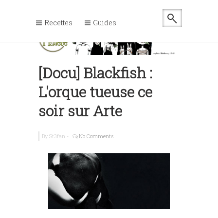
Recettes
Guides
[Docu] Blackfish :
L'orque tueuse ce
soir sur Arte
By
St3fan
-
No Comments