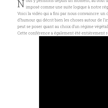
N
ous y pensions depuis un moment, au bout de
imposé comme une suite logique à notre rég
Voici la vidéo qui a fini par nous convaincre: u
d'humour qui décrit bien les choses autour de l'i
peut se poser quant au choix d'un régime végétal
Cette conférence a également été entièrement r