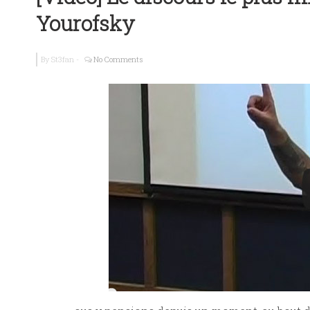
Yourofsky
Tresse feuill
By
St3fan
-
No Comments
Guide Brache
Galettes de s