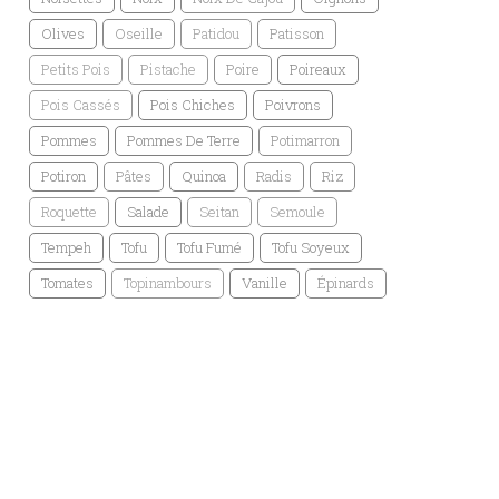
Olives
Oseille
Patidou
Patisson
Petits Pois
Pistache
Poire
Poireaux
Pois Cassés
Pois Chiches
Poivrons
Pommes
Pommes De Terre
Potimarron
Potiron
Pâtes
Quinoa
Radis
Riz
Roquette
Salade
Seitan
Semoule
Tempeh
Tofu
Tofu Fumé
Tofu Soyeux
Tomates
Topinambours
Vanille
Épinards