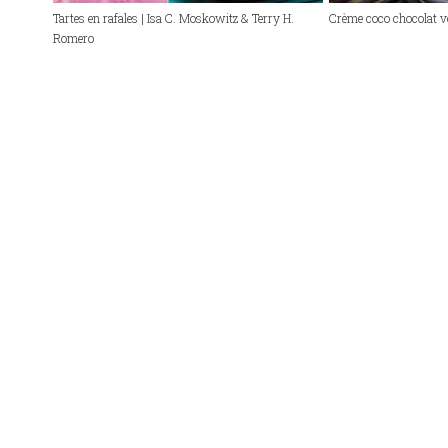
Tartes en rafales | Isa C. Moskowitz & Terry H.
Crème coco chocolat v
Romero