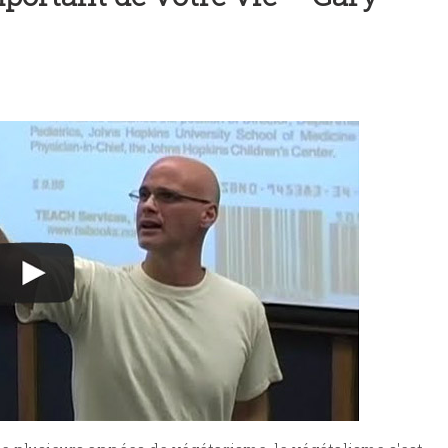
etée aux champignons, tofu fumé et vin blanc
t des vins vegan et végétaliens
arrasin « gourmet » | Marie laforêt