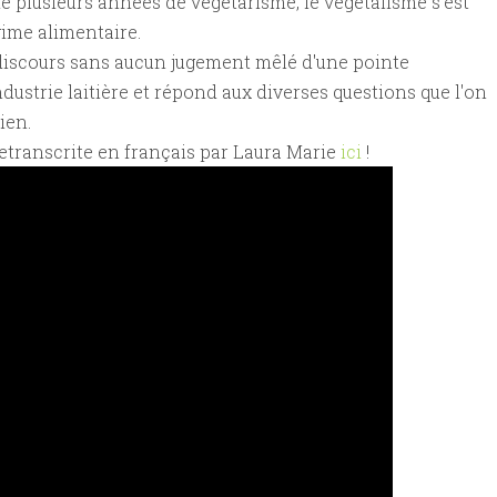
 plusieurs années de végétarisme, le végétalisme s'est
ime alimentaire.
n discours sans aucun jugement mêlé d'une pointe
ndustrie laitière et répond aux diverses questions que l'on
ien.
etranscrite en français par Laura Marie
ici
!