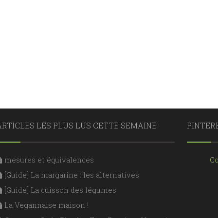
ARTICLES LES PLUS LUS CETTE SEMAINE
PINTER
mesures et équivalences
Co
[Guide] La margarine : les alternatives
[Guide] La cuisson des légumes
La Vegannaise maison !