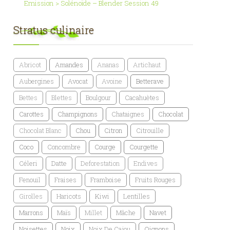
Emission > Solénoïde – Blender Session 49
Stratus culinaire
Abricot
Amandes
Ananas
Artichaut
Aubergines
Avocat
Avoine
Betterave
Bettes
Blettes
Boulgour
Cacahuètes
Carottes
Champignons
Chataignes
Chocolat
Chocolat Blanc
Chou
Citron
Citrouille
Coco
Concombre
Courge
Courgette
Céleri
Datte
Deforestation
Endives
Fenouil
Fraises
Framboise
Fruits Rouges
Girolles
Haricots
Kiwi
Lentilles
Marrons
Maïs
Millet
Mâche
Navet
Noisettes
Noix
Noix De Cajou
Oignons