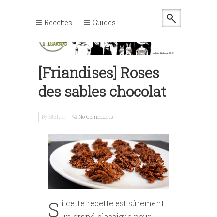
Recettes
Guides
[Friandises] Roses
des sables chocolat
By
St3fan
-
No Comments
S
i cette recette est sûrement
un grand classique pour