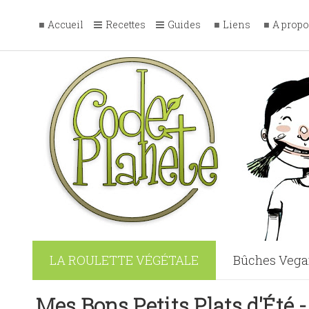
Accueil
Recettes
Guides
Liens
A prop
LA ROULETTE VÉGÉTALE
Bûches Vega
Tresse feuill
Mes Bons Petits Plats d'Été 