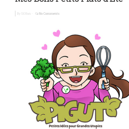
Ma petite cr
By
St3fan
-
No Comments
P.S.T Seb. K
Tofu Général