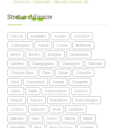
Emission > Solénoïde – Blender Session 49
Stratus culinaire
Abricot
Amandes
Ananas
Artichaut
Aubergines
Avocat
Avoine
Betterave
Bettes
Blettes
Boulgour
Cacahuètes
Carottes
Champignons
Chataignes
Chocolat
Chocolat Blanc
Chou
Citron
Citrouille
Coco
Concombre
Courge
Courgette
Céleri
Datte
Deforestation
Endives
Fenouil
Fraises
Framboise
Fruits Rouges
Girolles
Haricots
Kiwi
Lentilles
Marrons
Maïs
Millet
Mâche
Navet
Noisettes
Noix
Noix De Cajou
Oignons