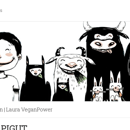
os
n | Laura VeganPower
etée aux champignons, tofu fumé et vin blanc
- PIGUT