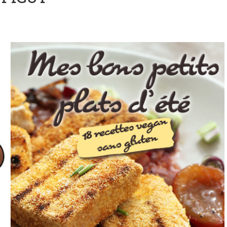
èmerie vegan | Sébastien Kardinal
ardinal - Laura Veganpower + Cannelloni
 Tao | Jean-philippe Cyr