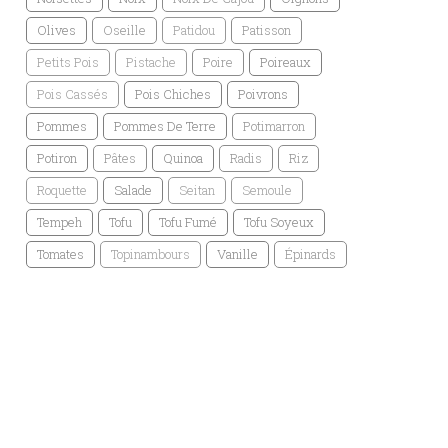
Olives
Oseille
Patidou
Patisson
Petits Pois
Pistache
Poire
Poireaux
Pois Cassés
Pois Chiches
Poivrons
Pommes
Pommes De Terre
Potimarron
Potiron
Pâtes
Quinoa
Radis
Riz
Roquette
Salade
Seitan
Semoule
Tempeh
Tofu
Tofu Fumé
Tofu Soyeux
Tomates
Topinambours
Vanille
Épinards