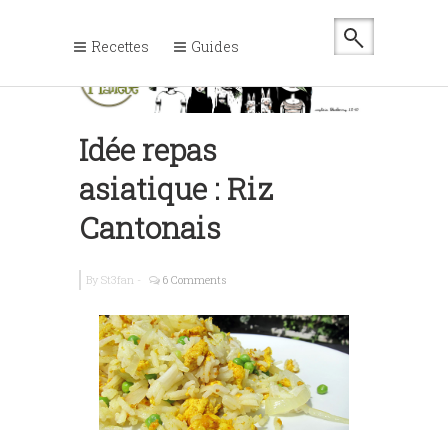
Recettes
Guides
Idée repas
asiatique : Riz
Cantonais
By
St3fan
-
6 Comments