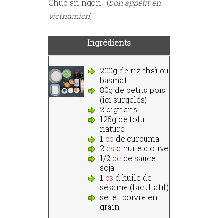
Chuc an ngon ! (
bon appétit en
vietnamien
)
Ingrédients
200g de riz thaï ou
basmati
80g de petits pois
(ici surgelés)
2 oignons
125g de tofu
nature
1
cc
de curcuma
2
cs
d'huile d'olive
1/2
cc
de sauce
soja
1
cs
d'huile de
sésame (facultatif)
sel et poivre en
grain