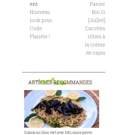
ent
Panier
Nouveau
Bio 11
look pour
[Juillet]
Code
Carottes
Planète !
rôties à
la crème
de cajou
ARTICLES RECOMMANDÉS
Quinoa au chou vert avec tofu sauce poivre