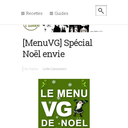
Recettes
Guides
[MenuVG] Spécial
Noël envie
By
Sophie
-
No Comments