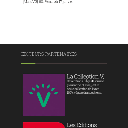
[MenuVG] 60. Vendredi 17 janvier
EDITEURS PARTENAIRES