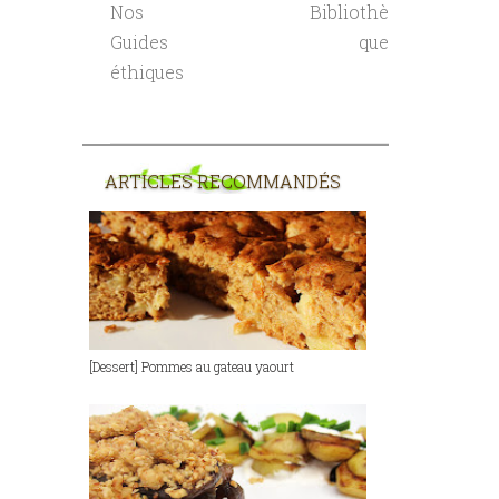
Nos
Bibliothè
Guides
que
éthiques
ARTICLES RECOMMANDÉS
[Dessert] Pommes au gateau yaourt