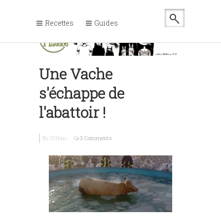
Recettes
Guides
Une Vache
s'échappe de
l'abattoir !
By
St3fan
-
3 Comments