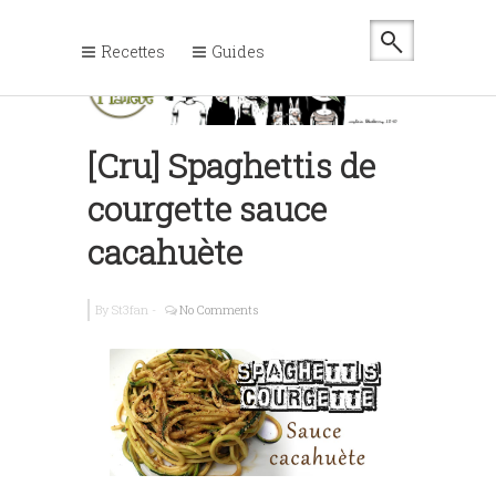
Recettes
Guides
[Cru] Spaghettis de
courgette sauce
cacahuète
By
St3fan
-
No Comments