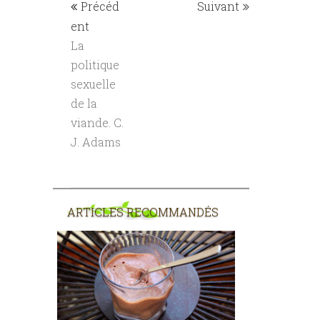
Précéd
Suivant
ent
La
politique
sexuelle
de la
viande. C.
J. Adams
ARTICLES RECOMMANDÉS