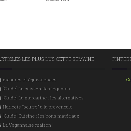
ARTICLES LES PLUS LUS CETTE SEMAINE
PINTER
mesures et équivalences
Co
[Guide] La cuisson des légumes
[Guide] La margarine : les alternatives
Haricots "beurre" à la provençale
[Guide] Cuisine : les bons matériaux
La Vegannaise maison !