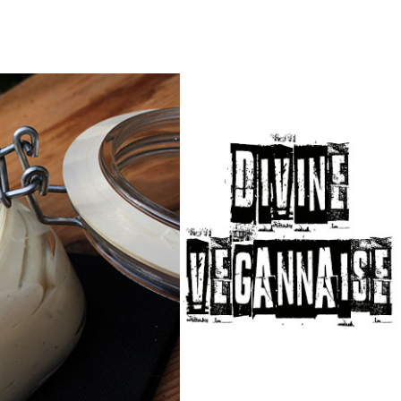
t des vins vegan et végétaliens
étalienne | Léna K & Frédéric Z