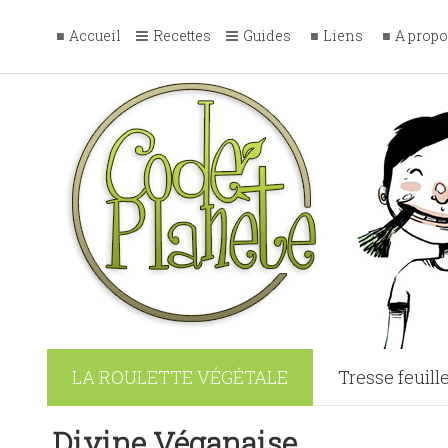
Accueil
Recettes
Guides
Liens
A prop
LA ROULETTE VÉGÉTALE
Tresse feuill
Bûches Vega
Divine Véganaise