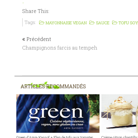
-
Share This:
Tags:
MAYONNAISE VEGAN
SAUCE
TOFU SO
Précédent
Champignons farcis au tempeh
ARTICLES RECOMMANDÉS
Green d'Anya Kassof + Flan de tofu aux tomates,
Crème citron chantilly