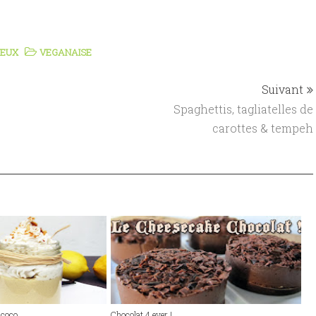
YEUX
VEGANAISE
Suivant
Spaghettis, tagliatelles de
carottes & tempeh
 coco
Chocolat 4 ever !