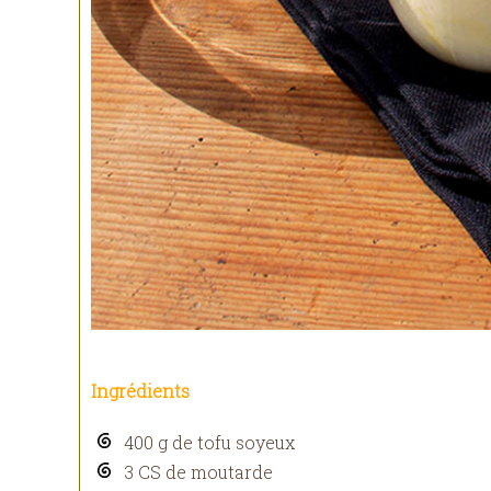
Ingrédients
400 g de tofu soyeux
3 CS de moutarde