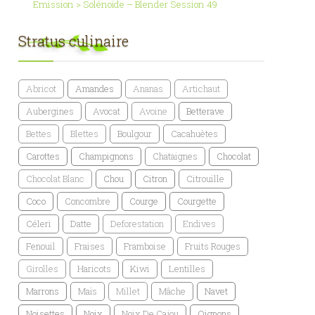
Emission > Solénoïde – Blender Session 49
Stratus culinaire
Abricot
Amandes
Ananas
Artichaut
Aubergines
Avocat
Avoine
Betterave
Bettes
Blettes
Boulgour
Cacahuètes
Carottes
Champignons
Chataignes
Chocolat
Chocolat Blanc
Chou
Citron
Citrouille
Coco
Concombre
Courge
Courgette
Céleri
Datte
Deforestation
Endives
Fenouil
Fraises
Framboise
Fruits Rouges
Girolles
Haricots
Kiwi
Lentilles
Marrons
Maïs
Millet
Mâche
Navet
Noisettes
Noix
Noix De Cajou
Oignons