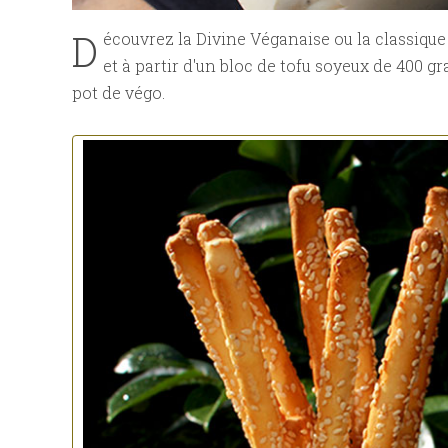
D
écouvrez la Divine Véganaise ou la classiqu
et à partir d'un bloc de tofu soyeux de 400 
pot de végo.