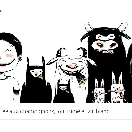
os
etée aux champignons, tofu fumé et vin blanc
n | Laura VeganPower