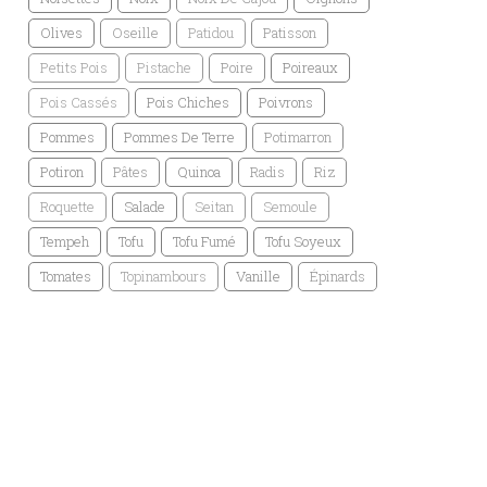
Olives
Oseille
Patidou
Patisson
Petits Pois
Pistache
Poire
Poireaux
Pois Cassés
Pois Chiches
Poivrons
Pommes
Pommes De Terre
Potimarron
Potiron
Pâtes
Quinoa
Radis
Riz
Roquette
Salade
Seitan
Semoule
Tempeh
Tofu
Tofu Fumé
Tofu Soyeux
Tomates
Topinambours
Vanille
Épinards