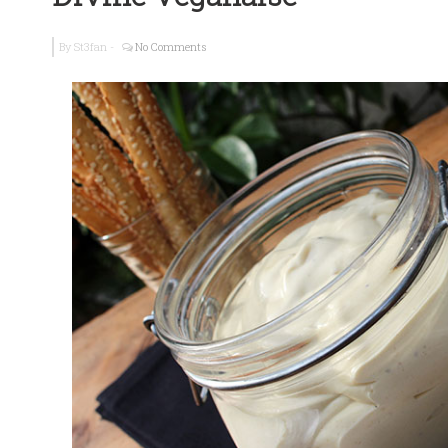
Guide Brache
By
St3fan
-
No Comments
La France Vég