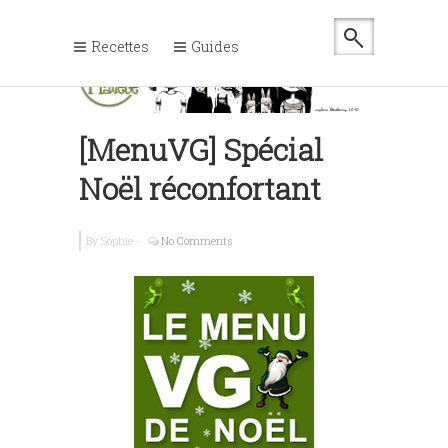
Recettes
Guides
[MenuVG] Spécial
Noël réconfortant
By
Sophie
-
No Comments