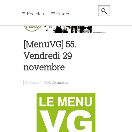
Recettes
Guides
[MenuVG] 55.
Vendredi 29
novembre
By
Sophie
-
No Comments