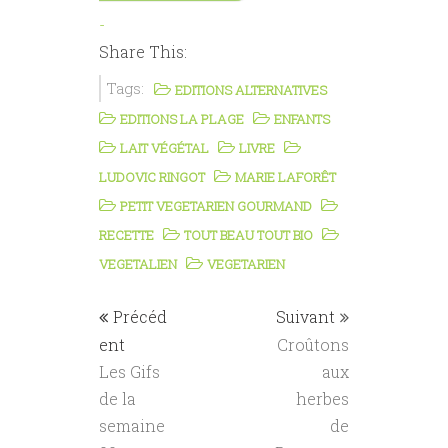
-
Share This:
Tags:
EDITIONS ALTERNATIVES
EDITIONS LA PLAGE
ENFANTS
LAIT VÉGÉTAL
LIVRE
LUDOVIC RINGOT
MARIE LAFORÊT
PETIT VEGETARIEN GOURMAND
RECETTE
TOUT BEAU TOUT BIO
VEGETALIEN
VEGETARIEN
Précéd
Suivant
ent
Croûtons
Les Gifs
aux
de la
herbes
semaine
de