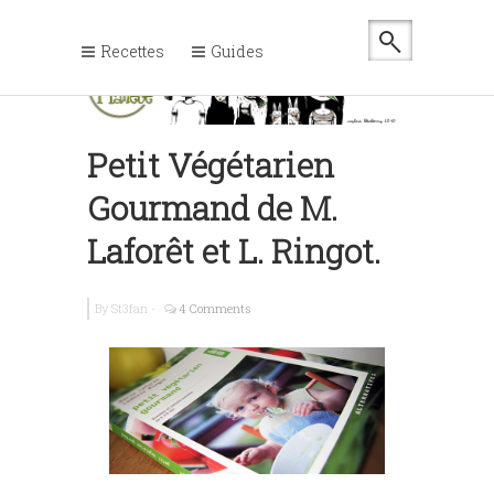
Recettes
Guides
Petit Végétarien
Gourmand de M.
Laforêt et L. Ringot.
By
St3fan
-
4 Comments