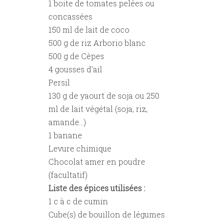
1 boite de tomates pelées ou
concassées
150 ml de lait de coco
500 g de riz Arborio blanc
500 g de Cèpes
4 gousses d’ail
Persil
130 g de yaourt de soja ou 250
ml de lait végétal (soja, riz,
amande...)
1 banane
Levure chimique
Chocolat amer en poudre
(facultatif)
Liste des épices utilisées :
1 c à c de cumin
Cube(s) de bouillon de légumes