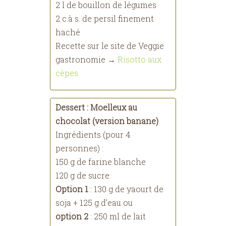
2 l de bouillon de légumes
2 c.à s. de persil finement
haché
Recette sur le site de Veggie
gastronomie →
Risotto aux
cèpes
Dessert : Moelleux au
chocolat (version banane)
Ingrédients (pour 4
personnes) :
150 g de farine blanche
120 g de sucre
Option 1
: 130 g de yaourt de
soja + 125 g d’eau ou
option 2
: 250 ml de lait