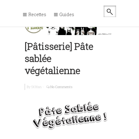
Recettes
Guides
[Pâtisserie] Pâte
sablée
végétalienne
By
St3fan
-
No Comments