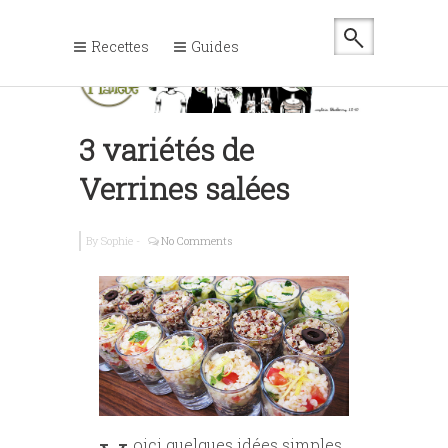
Recettes
Guides
3 variétés de
Verrines salées
By
Sophie
-
No Comments
oici quelques idées simples