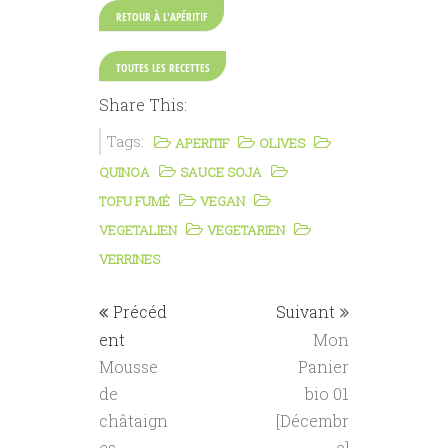
RETOUR À L'APÉRITIF
TOUTES LES RECETTES
Share This:
Tags:
APERITIF
OLIVES
QUINOA
SAUCE SOJA
TOFU FUMÉ
VEGAN
VEGETALIEN
VEGETARIEN
VERRINES
Précéd
Suivant
ent
Mon
Mousse
Panier
de
bio 01
châtaign
[Décembr
es
e]