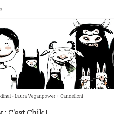
os
ardinal - Laura Veganpower + Cannelloni
egan | Clémence Catz | + Recette
 : C'est Chik !