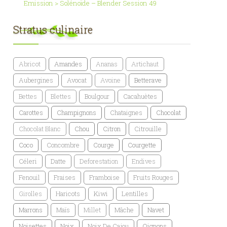
Emission > Solénoïde – Blender Session 49
Stratus culinaire
Abricot
Amandes
Ananas
Artichaut
Aubergines
Avocat
Avoine
Betterave
Bettes
Blettes
Boulgour
Cacahuètes
Carottes
Champignons
Chataignes
Chocolat
Chocolat Blanc
Chou
Citron
Citrouille
Coco
Concombre
Courge
Courgette
Céleri
Datte
Deforestation
Endives
Fenouil
Fraises
Framboise
Fruits Rouges
Girolles
Haricots
Kiwi
Lentilles
Marrons
Maïs
Millet
Mâche
Navet
Noisettes
Noix
Noix De Cajou
Oignons