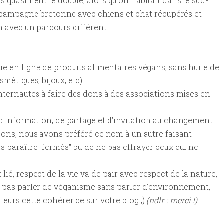
quasiment le double, alors qu'on habitait dans le sud-
a campagne bretonne avec chiens et chat récupérés et
avec un parcours différent.
ue en ligne de produits alimentaires végans, sans huile de
métiques, bijoux, etc).
internautes à faire des dons à des associations mises en
, d'information, de partage et d'invitation au changement
ons, nous avons préféré ce nom à un autre faisant
 paraître "fermés" ou de ne pas effrayer ceux qui ne
ié, respect de la vie va de pair avec respect de la nature,
peut pas parler de véganisme sans parler d'environnement,
lleurs cette cohérence sur votre blog ;)
(ndlr : merci !)