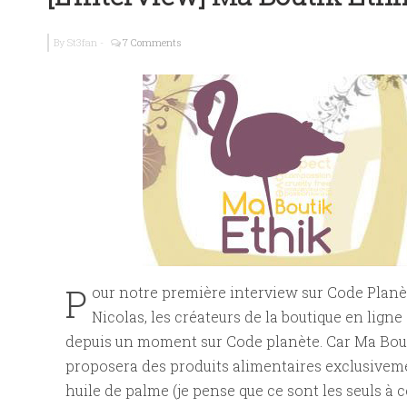
La France Vég
By
St3fan
-
7 Comments
Guide Brache
Ma petite cr
P
our notre première interview sur Code Planè
Nicolas, les créateurs de la boutique en ligne 
depuis un moment sur Code planète. Car Ma Bouti
proposera des produits alimentaires exclusiveme
huile de palme (je pense que ce sont les seuls à ce 