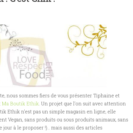
étalienne | Léna K & Frédéric Z
t des vins vegan et végétaliens
èmerie vegan | Sébastien Kardinal
te, nous sommes fiers de vous présenter Tiphaine et
:
Ma Boutik Ethik
. Un projet que l'on suit avec attention
k Ethik n'est pas un simple magasin en ligne, elle
nt Vegan, sans produits ou sous produits animaux, sans
jour à le proposer !)... mais aussi des articles