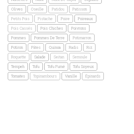
Olives
Oseille
Patidou
Patisson
Petits Pois
Pistache
Poire
Poireaux
Pois Cassés
Pois Chiches
Poivrons
Pommes
Pommes De Terre
Potimarron
Potiron
Pâtes
Quinoa
Radis
Riz
Roquette
Salade
Seitan
Semoule
Tempeh
Tofu
Tofu Fumé
Tofu Soyeux
Tomates
Topinambours
Vanille
Épinards