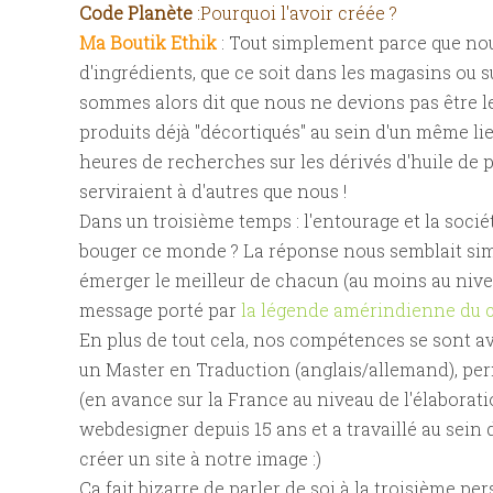
Code Planète
:Pourquoi l'avoir créée ?
Ma Boutik Ethik
: Tout simplement parce que nou
d'ingrédients, que ce soit dans les magasins ou
sommes alors dit que nous ne devions pas être les
produits déjà "décortiqués" au sein d'un même 
heures de recherches sur les dérivés d'huile de 
serviraient à d'autres que nous !
Dans un troisième temps : l'entourage et la soci
bouger ce monde ? La réponse nous semblait simpl
émerger le meilleur de chacun (au moins au nive
message porté par
la légende amérindienne du c
En plus de tout cela, nos compétences se sont 
un Master en Traduction (anglais/allemand), per
(en avance sur la France au niveau de l'élaboratio
webdesigner depuis 15 ans et a travaillé au se
créer un site à notre image :)
Ca fait bizarre de parler de soi à la troisième pe