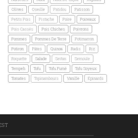
Olives
Oseille
Patidou
Patisson
Petits Pois
Pistache
Poire
Poireaux
Pois Cassés
Pois Chiches
Poivrons
Pommes
Pommes De Terre
Potimarron
Potiron
Pâtes
Quinoa
Radis
Riz
Roquette
Salade
Seitan
Semoule
Tempeh
Tofu
Tofu Fumé
Tofu Soyeux
Tomates
Topinambours
Vanille
Épinards
EST