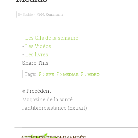
P.S.T Seb. K
By
Sophie
-
No Comments
Bûches Vega
-
Les Gifs de la semaine
-
Les Vidéos
-
Les livres
Share This:
Tags:
GIFS
MEDIAS
VIDEO
Précédent
Magazine de la santé:
l'antibiorésistance (Extrait)
ARTICLES RECOMMANDÉS