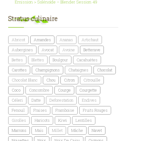
Emission > Solénoïde – Blender Session 49
Stratus culinaire
Abricot
Amandes
Ananas
Artichaut
Aubergines
Avocat
Avoine
Betterave
Bettes
Blettes
Boulgour
Cacahuètes
Carottes
Champignons
Chataignes
Chocolat
Chocolat Blanc
Chou
Citron
Citrouille
Coco
Concombre
Courge
Courgette
Céleri
Datte
Deforestation
Endives
Fenouil
Fraises
Framboise
Fruits Rouges
Girolles
Haricots
Kiwi
Lentilles
Marrons
Maïs
Millet
Mâche
Navet
Noisettes
Noix
Noix De Cajou
Oignons