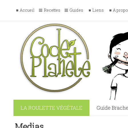
Accueil
Recettes
Guides
Liens
A prop
LA ROULETTE VÉGÉTALE
Guide Brache
Tofu Général
Medias