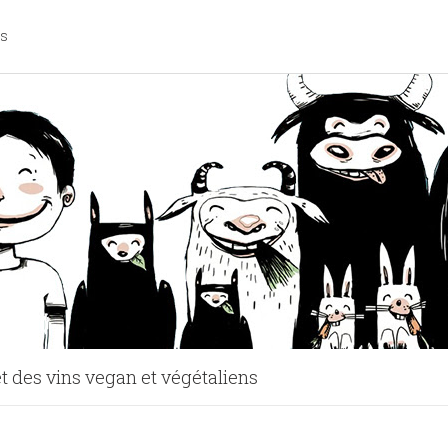
os
t des vins vegan et végétaliens
 Tao | Jean-philippe Cyr