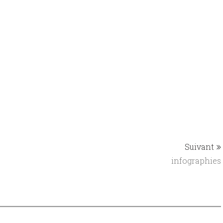
ardinal - Laura Veganpower + Cannelloni
n | Laura VeganPower
Suivant
infographies