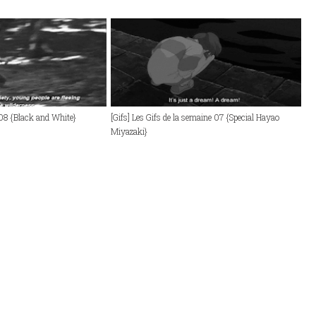
 08 {Black and White}
[Gifs] Les Gifs de la semaine 07 {Special Hayao
Miyazaki}