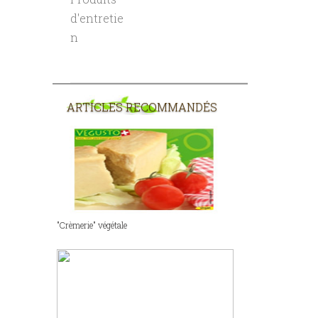
d'entretie
n
ARTICLES RECOMMANDÉS
"Crèmerie" végétale