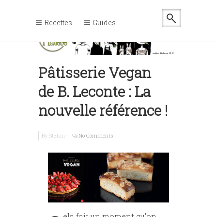
Recettes
Guides
Pâtisserie Vegan
de B. Leconte : La
nouvelle référence !
By
St3fan
-
No Comments
ela fait un moment qu'on