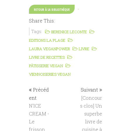
-
RETOUR À LA BIBLIOTHÈQUE
Share This:
Tags:
BERENICE LECONTE
EDITIONS LA PLAGE
LAURA VEGANPOWER
LIVRE
LIVRE DE RECETTES
PÂTISSERIE VEGAN
VIENNOISERIES VEGAN
Précéd
Suivant
ent
[Concour
N'ICE
s clos] Un
CREAM -
superbe
Le
livre de
frisson
cuisine à