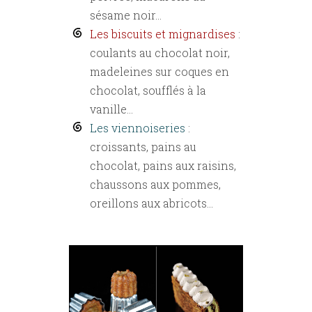
sésame noir...
Les biscuits et mignardises
:
coulants au chocolat noir,
madeleines sur coques en
chocolat, soufflés à la
vanille...
Les viennoiseries
:
croissants, pains au
chocolat, pains aux raisins,
chaussons aux pommes,
oreillons aux abricots...