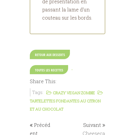
de présentation en
passant la lame d'un
couteau sur les bords.
RETOUR AUX DESSERTS
-
TOUTES LES RECETTES
Share This:
Tags:
CRAZY VEGAN ZOMBIE
TARTELETTES FONDANTES AU CITRON
ET AU CHOCOLAT
Précéd
Suivant
ent
Cheeseca