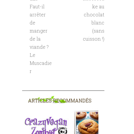
Faut-il
ke au
arrêter
chocolat
de
blanc
manger
(sans
de la
cuisson !)
viande ?
Le
Muscadie
r
ARTICLES RECOMMANDÉS