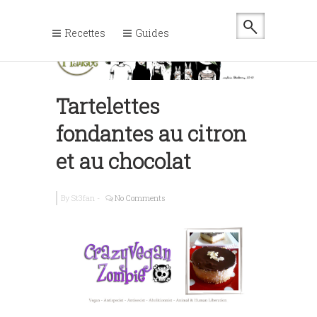
Recettes
Guides
Tartelettes
fondantes au citron
et au chocolat
By
St3fan
-
No Comments