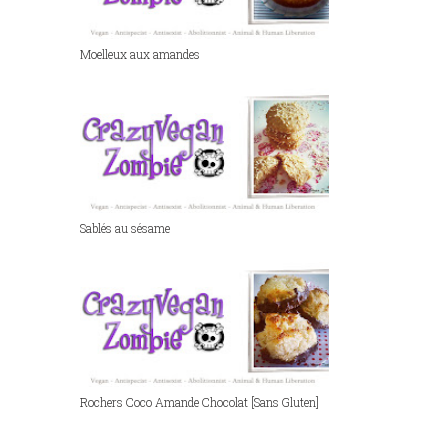
Moelleux aux amandes
Sablés au sésame
Rochers Coco Amande Chocolat [Sans Gluten]