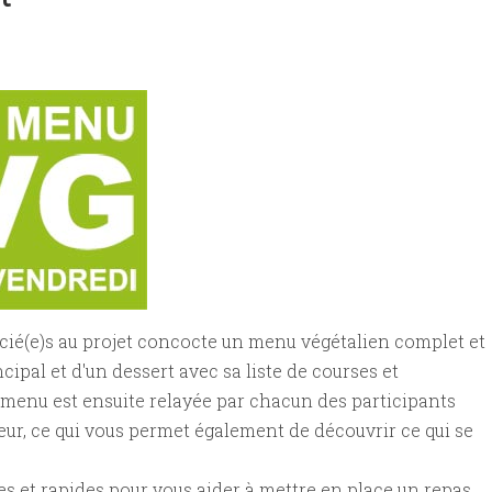
ardinal - Laura Veganpower + Cannelloni
etée aux champignons, tofu fumé et vin blanc
ocié(e)s au projet concocte un menu végétalien complet et
cipal et d'un dessert avec sa liste de courses et
 menu est ensuite relayée par chacun des participants
uteur, ce qui vous permet également de découvrir ce qui se
es et rapides pour vous aider à mettre en place un repas