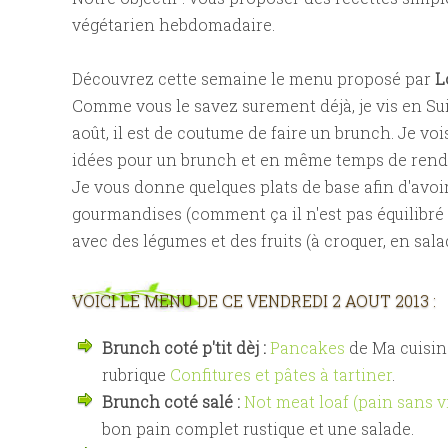
végétarien hebdomadaire.
Découvrez cette semaine le menu proposé par
L
Comme vous le savez surement déjà, je vis en Suisse
août, il est de coutume de faire un brunch. Je v
idées pour un brunch et en même temps de rend
Je vous donne quelques plats de base afin d'avoi
gourmandises (comment ça il n'est pas équilibré 
avec des légumes et des fruits (à croquer, en salade
VOICI LE MENU DE CE VENDREDI 2 AOUT 2013 :
Brunch coté p'tit dèj :
Pancakes
de Ma cuisin
rubrique
Confitures et pâtes à tartiner
.
Brunch coté salé :
Not meat loaf (pain sans v
bon pain complet rustique et une salade.