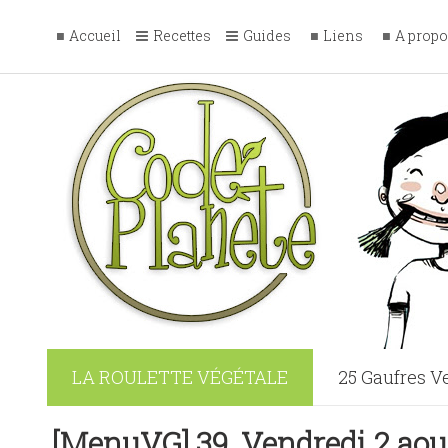
Accueil
Recettes
Guides
Liens
A prop
LA ROULETTE VÉGÉTALE
25 Gaufres V
La France Vég
[MenuVG] 39. Vendredi 2 aou