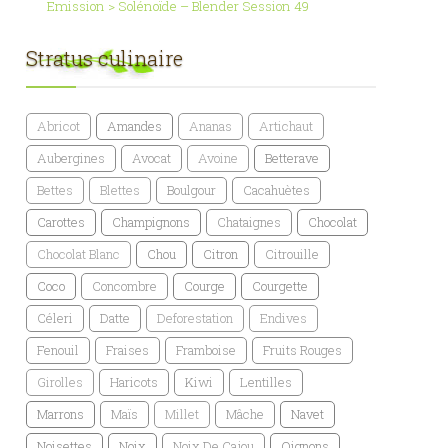
Emission > Solénoïde – Blender Session 49
Stratus culinaire
Abricot
Amandes
Ananas
Artichaut
Aubergines
Avocat
Avoine
Betterave
Bettes
Blettes
Boulgour
Cacahuètes
Carottes
Champignons
Chataignes
Chocolat
Chocolat Blanc
Chou
Citron
Citrouille
Coco
Concombre
Courge
Courgette
Céleri
Datte
Deforestation
Endives
Fenouil
Fraises
Framboise
Fruits Rouges
Girolles
Haricots
Kiwi
Lentilles
Marrons
Maïs
Millet
Mâche
Navet
Noisettes
Noix
Noix De Cajou
Oignons