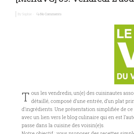
P.S.T Seb. K
By
Sophie
-
No Comments
Tresse feuill
T
ous les vendredis, un(e) des cuisinautes ass
détaillé, composé d'une entrée, d'un plat prin
d'ingrédients. Une présentation simplifiée de ce
avec un lien vers le blog culinaire qui en est l'a
passe dans la cuisine des voisin(e)s.
Notre objectif : vous proposer des recettes simpl