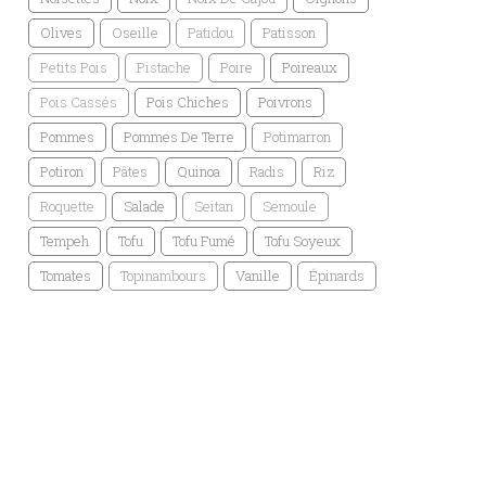
Olives
Oseille
Patidou
Patisson
Petits Pois
Pistache
Poire
Poireaux
Pois Cassés
Pois Chiches
Poivrons
Pommes
Pommes De Terre
Potimarron
Potiron
Pâtes
Quinoa
Radis
Riz
Roquette
Salade
Seitan
Semoule
Tempeh
Tofu
Tofu Fumé
Tofu Soyeux
Tomates
Topinambours
Vanille
Épinards