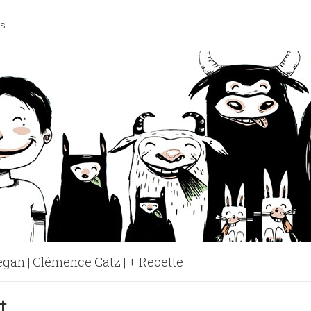
os
egan | Clémence Catz | + Recette
étalienne | Léna K & Frédéric Z
t