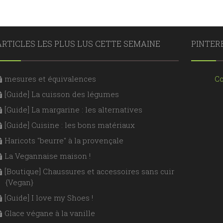
ARTICLES LES PLUS LUS CETTE SEMAINE
PINTER
mesures et équivalences
Co
[Guide] La cuisson des légumes
[Guide] La margarine : les alternatives
[Guide] Cuisine : les bons matériaux
Haricots "beurre" à la provençale
La Vegannaise maison !
[Boutique] Chaussures et accessoires sans cuir
{Vegan}
[Guide] I love my Shoes !
Glace végane à la vanille