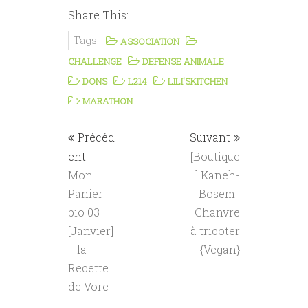
Share This:
Tags:
ASSOCIATION
CHALLENGE
DEFENSE ANIMALE
DONS
L214
LILI'SKITCHEN
MARATHON
Précéd
Suivant
ent
[Boutique
Mon
] Kaneh-
Panier
Bosem :
bio 03
Chanvre
[Janvier]
à tricoter
+ la
{Vegan}
Recette
de Vore