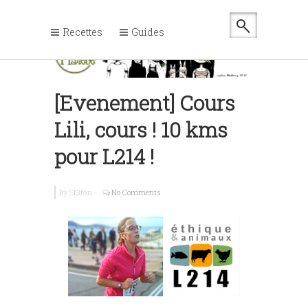
Recettes
Guides
[Evenement] Cours
Lili, cours ! 10 kms
pour L214 !
By
St3fan
-
No Comments